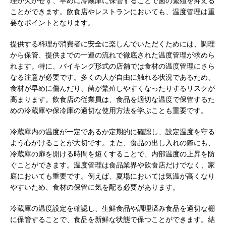
理が欠かせず、早めに冷蔵庫に保管することで菌の繁殖を抑える
ことができます。飲食店やレストランにおいても、温度管理は重
要なポイントとなります。
提供する料理が消費者に安全に楽しんでいただくためには、調理
から保管、提供までの一連の流れで徹底された温度管理が求めら
れます。特に、バイキング形式の店舗では食材の温度管理にさら
なる注意が必要です。多くの人が自由に触れる状況であるため、
食材が早めに傷んだり、菌が繁殖しやすくなったりするリスクが
高まります。飲食店の従業員は、食品を適切な温度で保管するた
めの冷蔵庫や保冷庫の適切な使用方法を学ぶことも重要です。
冷蔵庫内の温度が一定であるか定期的に確認し、設定温度を守る
よう心がけることが大切です。また、食品の出し入れの際にも、
冷蔵庫の扉を開ける時間を短くすることで、内部温度の上昇を防
ぐことができます。温度管理は食品業界や飲食店だけでなく、家
庭においても重要です。例えば、夏場においては気温が高くなり
やすいため、食材の保管に気を配る必要があります。
冷蔵庫の温度設定を確認し、生鮮食品や調理済み食品を適切な棚
に保管することで、食品を新鮮な状態で保つことができます。結