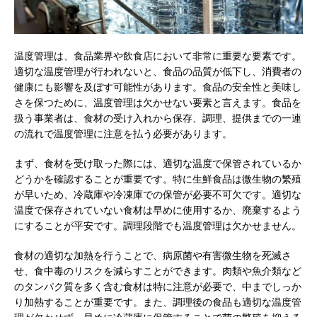
温度管理は、食品業界や飲食店において非常に重要な要素です。
適切な温度管理が行われないと、食品の品質が低下し、消費者の
健康にも影響を及ぼす可能性があります。食品の安全性と美味し
さを保つために、温度管理は欠かせない要素と言えます。食品を
扱う事業者は、食材の受け入れから保存、調理、提供までの一連
の流れで温度管理に注意を払う必要があります。
まず、食材を受け取った際には、適切な温度で保管されているか
どうかを確認することが重要です。特に生鮮食品は微生物の繁殖
が早いため、冷蔵庫や冷凍庫での保管が必要不可欠です。適切な
温度で保存されていない食材は早めに使用するか、廃棄するよう
にすることが平安です。調理段階でも温度管理は欠かせません。
食材の適切な加熱を行うことで、病原菌や有害微生物を死滅さ
せ、食中毒のリスクを減らすことができます。肉類や魚介類など
のタンパク質を多く含む食材は特に注意が必要で、中までしっか
り加熱することが重要です。また、調理後の食品も適切な温度管